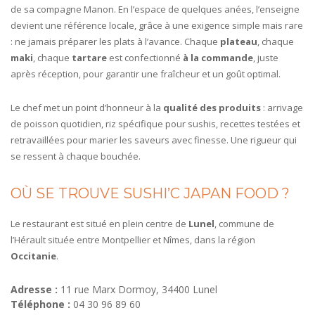
de sa compagne Manon. En l’espace de quelques anées, l’enseigne
devient une référence locale, grâce à une exigence simple mais rare
: ne jamais préparer les plats à l’avance. Chaque
plateau
, chaque
maki
, chaque
tartare
est confectionné
à la commande
, juste
après réception, pour garantir une fraîcheur et un goût optimal.
Le chef met un point d’honneur à la
qualité des produits
: arrivage
de poisson quotidien, riz spécifique pour sushis, recettes testées et
retravaillées pour marier les saveurs avec finesse. Une rigueur qui
se ressent à chaque bouchée.
OÙ SE TROUVE SUSHI’C JAPAN FOOD ?
Le restaurant est situé en plein centre de
Lunel
, commune de
l’Hérault située entre Montpellier et Nîmes, dans la région
Occitanie
.
Adresse :
11 rue Marx Dormoy, 34400 Lunel
Téléphone :
04 30 96 89 60