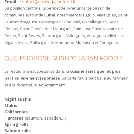
Email :
contact@sushic-japanfood.fr
Sa position centrale lui permet de livrer un large bassin de
communes autour de
Lunel
, notamment Mauguio, Aimargues, Saint-
Laurent-d’Aigouze, Lansargues, Lunel-Viel, Marsillargues, Saint-
Christol, Saint-Geniès-des-Mourgues, Saint-Just, Saint-Nazaire-de-
Pézan, Saint-Séries, Saturargues, Valergues, Verargues, Villetelle,
Aigues-Vives, Gallargues-le-Montueux, Mudaison et Codognan.
QUE PROPOSE SUSHI’C JAPAN FOOD ?
Le restaurant est spécialisé dans la
cuisine asiatique, et plus
particulièrement japonaise
. Sa carte fait la part belle au fait-main
et à la diversité, avec notamment :
Nigiri sushis
Makis
Californias
Tartares
(saumon, espadon…)
Spring rolls
Salmon rolls