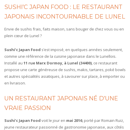
SUSHI’C JAPAN FOOD : LE RESTAURANT
JAPONAIS INCONTOURNABLE DE LUNEL
Envie de sushis frais, faits maison, sans bouger de chez vous ou en
plein cœur de Lunel ?
Sushi’c Japan Food
s’est imposé, en quelques années seulement,
comme une référence de la cuisine japonaise dans le Lunellois.
Installé au
11 rue Marx Dormoy, à Lunel (34400)
, ce restaurant
propose une carte généreuse de sushis, makis, tartares, poké bowls
et autres spécialités asiatiques, à savourer sur place, à emporter ou
en livraison.
UN RESTAURANT JAPONAIS NÉ D’UNE
VRAIE PASSION
Sushi’c Japan Food
voit le jour en
mai 2016
, porté par Romain Ruiz,
jeune restaurateur passionné de gastronomie japonaise, aux côtés