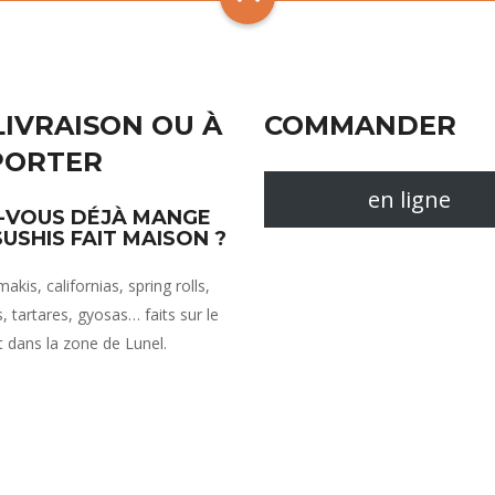
LIVRAISON OU À
COMMANDER
PORTER
en ligne
-VOUS DÉJÀ MANGE
SUSHIS FAIT MAISON ?
akis, californias, spring rolls,
, tartares, gyosas… faits sur le
dans la zone de Lunel.