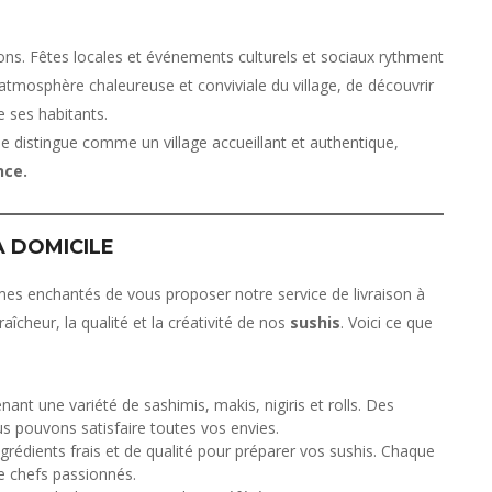
ions. Fêtes locales et événements culturels et sociaux rythment
’atmosphère chaleureuse et conviviale du village, de découvrir
e ses habitants.
e distingue comme un village accueillant et authentique,
nce.
À DOMICILE
s enchantés de vous proposer notre service de livraison à
raîcheur, la qualité et la créativité de nos
sushis
. Voici ce que
nt une variété de sashimis, makis, nigiris et rolls. Des
us pouvons satisfaire toutes vos envies.
rédients frais et de qualité pour préparer vos sushis. Chaque
e chefs passionnés.