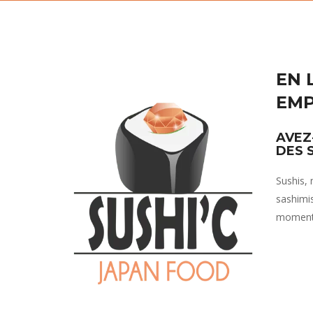
EN 
EM
AVEZ
DES 
Sushis, m
sashimis
moment 