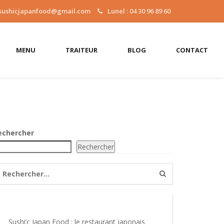
sushicjapanfood@gmail.com
Lunel : 04 30 96 89 60
MENU
TRAITEUR
BLOG
CONTACT
echercher
Rechercher
Sushi’c Japan Food : le restaurant japonais