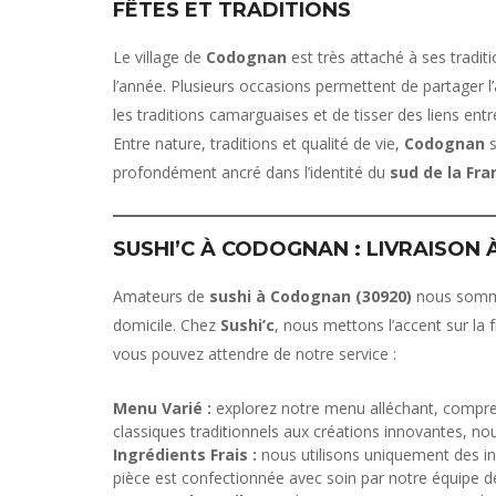
FÊTES ET TRADITIONS
Le village de
Codognan
est très attaché à ses tradit
l’année. Plusieurs occasions permettent de partager l
les traditions camarguaises et de tisser des liens entr
Entre nature, traditions et qualité de vie,
Codognan
s
profondément ancré dans l’identité du
sud de la Fra
SUSHI’C À CODOGNAN : LIVRAISON 
Amateurs de
sushi à Codognan (30920)
nous somme
domicile. Chez
Sushi’c
, nous mettons l’accent sur la f
vous pouvez attendre de notre service :
Menu Varié :
explorez notre menu alléchant, comprena
classiques traditionnels aux créations innovantes, no
Ingrédients Frais :
nous utilisons uniquement des ing
pièce est confectionnée avec soin par notre équipe d