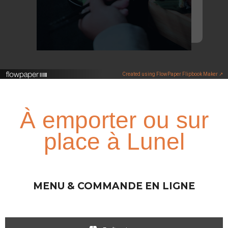
Created using FlowPaper Flipbook Maker ↗
À emporter ou sur
place à Lunel
MENU & COMMANDE EN LIGNE